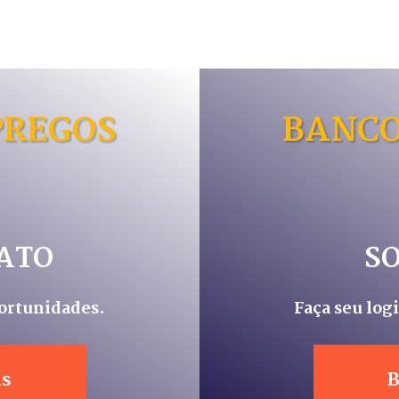
PREGOS
BANCO
ATO
S
portunidades.
Faça seu log
as
B