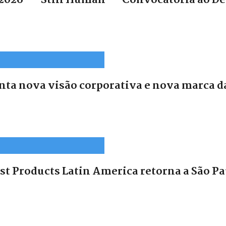
2026 – "Still Human" - Convocatória ao De
ta nova visão corporativa e nova marca d
t Products Latin America retorna a São Pau