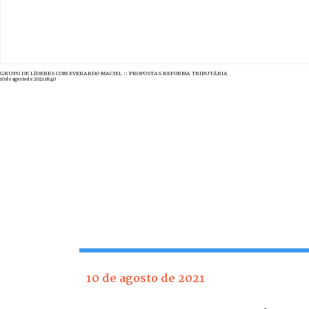
GRUPO DE LÍDERES COM EVERARDO MACIEL :: PROPOSTAS REFORMA TRIBUTÁRIA
10 de agosto de 2021 16:40
10 de agosto de 2021