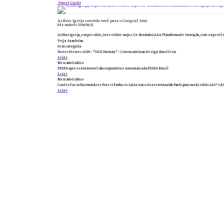
Tweet
Curtir
Arthur Igreja convida você para o Congraf 2019
6 de maio de 2019 09:33
Arthur Igreja, empresário, investidor-anjo e Co-fundador AAA Plataforma de Inovação, com experiênci
Veja também
Sem categoria
Poster Heroes 2026 – "Still Human" - Convocatória ao Design Brasileiro
Leia +
Mercado Gráfico
FESPA apresenta nova visão corporativa e nova marca da FESPA Brasil
Leia +
Mercado Gráfico
Conferência Fastmarkets Forest Products Latin America retorna a São Paulo para sua histórica 20ª edi
Leia +