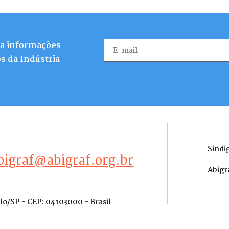
ba informações
s da Indústria
Sindi
bigraf@abigraf.org.br
Abigr
ulo/SP - CEP: 04103000 - Brasil