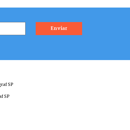
graf SP
af SP