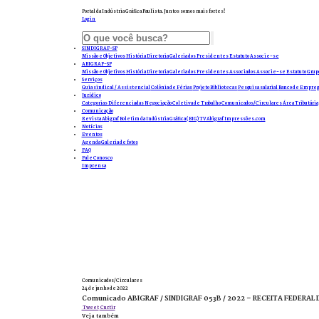
Portal da Indústria Gráfica Paulista. Juntos somos mais fortes!
Login
SINDIGRAF-SP
Missão e Objetivos
História
Diretoria
Galeria dos Presidentes
Estatuto
Associe-se
ABIGRAF-SP
Missão e Objetivos
História
Diretoria
Galeria dos Presidentes
Associados
Associe-se
Estatuto
Grup
Serviços
Guia sindical / Assistencial
Colônia de Férias
Projeto Bibliotecas
Pesquisa salarial
Banco de Empreg
Jurídico
Categorias Diferenciadas
Negociação Coletiva de Trabalho
Comunicados/Circulares
Área Tributária
Comunicação
Revista Abigraf
Boletim da Indústria Gráfica (BIG)
TV Abigraf
Impressões.com
Notícias
Eventos
Agenda
Galeria de fotos
FAQ
Fale Conosco
Imprensa
Comunicados/Circulares
24 de junho de 2022
Comunicado ABIGRAF / SINDIGRAF 053B / 2022 – RECEITA FEDER
Tweet
Curtir
Veja também