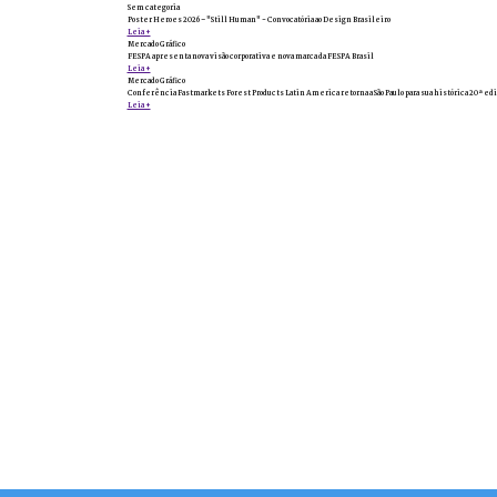
Sem categoria
Poster Heroes 2026 – "Still Human" - Convocatória ao Design Brasileiro
Leia +
Mercado Gráfico
FESPA apresenta nova visão corporativa e nova marca da FESPA Brasil
Leia +
Mercado Gráfico
Conferência Fastmarkets Forest Products Latin America retorna a São Paulo para sua histórica 20ª edi
Leia +