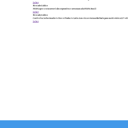
Leia +
Mercado Gráfico
FESPA apresenta nova visão corporativa e nova marca da FESPA Brasil
Leia +
Mercado Gráfico
Conferência Fastmarkets Forest Products Latin America retorna a São Paulo para sua histórica 20ª edi
Leia +