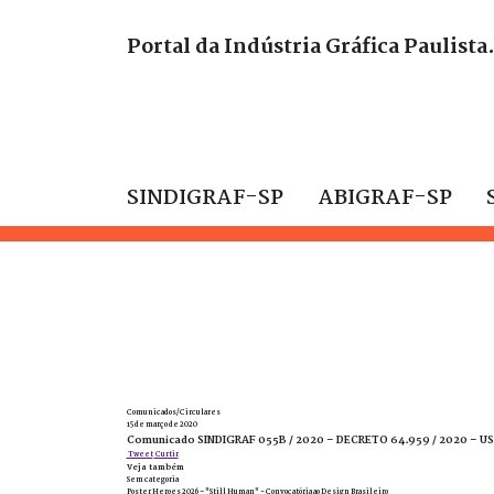
Portal da Indústria Gráfica Paulista
SINDIGRAF-SP
ABIGRAF-SP
Comunicados/Circulares
15 de março de 2020
Comunicado SINDIGRAF 055B / 2020 – DECRETO 64.959 / 2020 –
Tweet
Curtir
Veja também
Sem categoria
Poster Heroes 2026 – "Still Human" - Convocatória ao Design Brasileiro