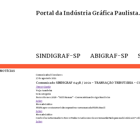
Portal da Indústria Gráfica Paulista
SINDIGRAF-SP
ABIGRAF-SP
NOTÍCIAS
Comunicados/Circulares
27 de agosto de 2021
Comunicado SINDIGRAF 045B / 2021 – TRANSAÇÃO TRIBUTÁRIA – C
Tweet
Curtir
Veja também
Sem categoria
Poster Heroes 2026 – "Still Human" - Convocatória ao Design Brasileiro
Leia +
Mercado Gráfico
FESPA apresenta nova visão corporativa e nova marca da FESPA Brasil
Leia +
Mercado Gráfico
Conferência Fastmarkets Forest Products Latin America retorna a São Paulo para sua histórica 20ª edi
Leia +