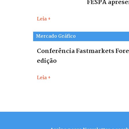
FESPA apresen
Leia +
Mercado Gráfico
Conferência Fastmarkets Fores
edição
Leia +