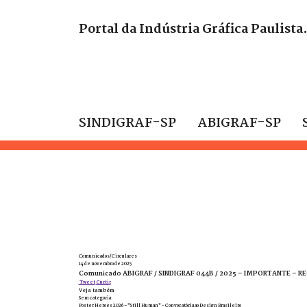
Portal da Indústria Gráfica Paulista
SINDIGRAF-SP
ABIGRAF-SP
Comunicados/Circulares
14 de novembro de 2025
Comunicado ABIGRAF / SINDIGRAF 044B / 2025 – IMPORTANTE – 
Tweet
Curtir
Veja também
Sem categoria
Poster Heroes 2026 – "Still Human" - Convocatória ao Design Brasileiro