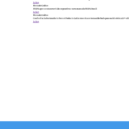
Leia +
Mercado Gráfico
FESPA apresenta nova visão corporativa e nova marca da FESPA Brasil
Leia +
Mercado Gráfico
Conferência Fastmarkets Forest Products Latin America retorna a São Paulo para sua histórica 20ª edi
Leia +