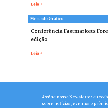
Leia +
Mercado Gráfico
Conferência Fastmarkets Fores
edição
Leia +
Assine nossa Newsletter e rece
sobre notícias, eventos e prêmio