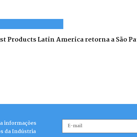
t Products Latin America retorna a São Pau
ba informações
s da Indústria