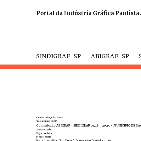
Portal da Indústria Gráfica Paulista
SINDIGRAF-SP
ABIGRAF-SP
Comunicados/Circulares
31 de outubro de 2025
Comunicado ABIGRAF _ SINDIGRAF 042B _ 2025 – MUNICÍPIO DE S
Tweet
Curtir
Veja também
Sem categoria
Poster Heroes 2026 – "Still Human" - Convocatória ao Design Brasileiro