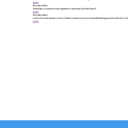
Leia +
Mercado Gráfico
FESPA apresenta nova visão corporativa e nova marca da FESPA Brasil
Leia +
Mercado Gráfico
Conferência Fastmarkets Forest Products Latin America retorna a São Paulo para sua histórica 20ª edi
Leia +