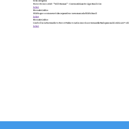
Sem categoria
Poster Heroes 2026 – "Still Human" - Convocatória ao Design Brasileiro
Leia +
Mercado Gráfico
FESPA apresenta nova visão corporativa e nova marca da FESPA Brasil
Leia +
Mercado Gráfico
Conferência Fastmarkets Forest Products Latin America retorna a São Paulo para sua histórica 20ª edi
Leia +