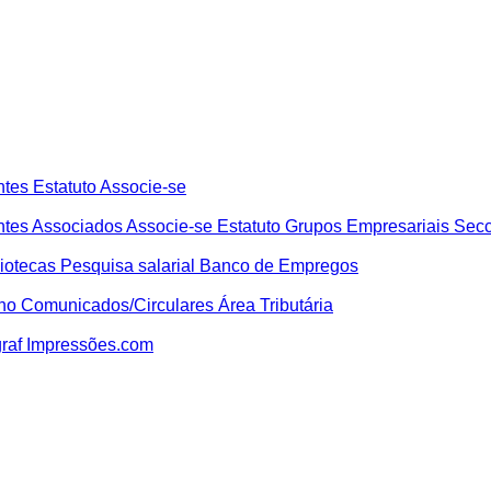
ntes
Estatuto
Associe-se
ntes
Associados
Associe-se
Estatuto
Grupos Empresariais
Secc
liotecas
Pesquisa salarial
Banco de Empregos
lho
Comunicados/Circulares
Área Tributária
graf
Impressões.com