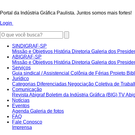
Portal da Indústria Gráfica Paulista. Juntos somos mais fortes!
Login
SINDIGRAF-SP
Missão e Objetivos
História
Diretoria
Galeria dos Preside
ABIGRAF-SP
Missão e Objetivos
História
Diretoria
Galeria dos Preside
Serviços
Guia sindical / Assistencial
Colônia de Férias
Projeto Bib
Jurídico
Categorias Diferenciadas
Negociação Coletiva de Traba
Comunicação
Revista Abigraf
Boletim da Indústria Gráfica (BIG)
TV Abi
Notícias
Eventos
Agenda
Galeria de fotos
FAQ
Fale Conosco
Imprensa