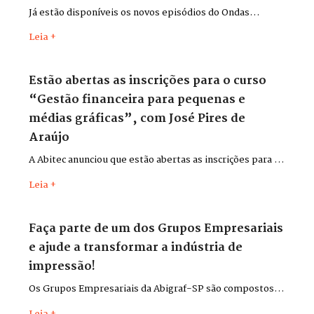
Já estão disponíveis os novos episódios do Ondas
Impressas, gravados durante a Flexo & Labels + Flexo &
Leia +
Pack 2026, que aconteceu entre os dias 26 e 29 de maio,
no Distrito Anhembi, em São Paulo.
Estão abertas as inscrições para o curso
“Gestão financeira para pequenas e
médias gráficas”, com José Pires de
Araújo
A Abitec anunciou que estão abertas as inscrições para o
curso “Gestão financeira para pequenas e médias
Leia +
gráficas”, com o consultor José Pires de Araújo.
Faça parte de um dos Grupos Empresariais
e ajude a transformar a indústria de
impressão!
Os Grupos Empresariais da Abigraf-SP são compostos
por lideranças do setor para discutir desafios,