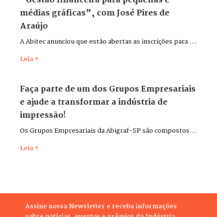
“Gestão financeira para pequenas e
médias gráficas”, com José Pires de
Araújo
A Abitec anunciou que estão abertas as inscrições para o
curso “Gestão financeira para pequenas e médias
Leia +
gráficas”, com o consultor José Pires de Araújo.
Faça parte de um dos Grupos Empresariais
e ajude a transformar a indústria de
impressão!
Os Grupos Empresariais da Abigraf-SP são compostos
por lideranças do setor para discutir desafios,
Leia +
apresentar soluções, trocar experiências e contribuir,
cada qual em seu ramo de atividade, para o
desenvolvimento da indústria gráfica do estado.
Assine nossa Newsletter e receba informações
sobre notícias, eventos e prêmios da Indústria