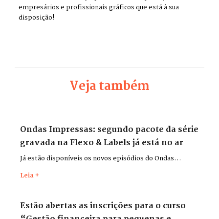
empresários e profissionais gráficos que está à sua
disposição!
Veja também
Ondas Impressas: segundo pacote da série
gravada na Flexo & Labels já está no ar
Já estão disponíveis os novos episódios do Ondas
Impressas, gravados durante a Flexo & Labels + Flexo &
Leia +
Pack 2026, que aconteceu entre os dias 26 e 29 de maio,
no Distrito Anhembi, em São Paulo.
Estão abertas as inscrições para o curso