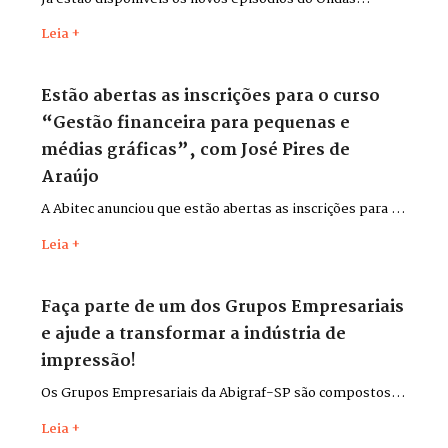
Impressas, gravados durante a Flexo & Labels + Flexo &
Leia +
Pack 2026, que aconteceu entre os dias 26 e 29 de maio,
no Distrito Anhembi, em São Paulo.
Estão abertas as inscrições para o curso
“Gestão financeira para pequenas e
médias gráficas”, com José Pires de
Araújo
A Abitec anunciou que estão abertas as inscrições para o
curso “Gestão financeira para pequenas e médias
Leia +
gráficas”, com o consultor José Pires de Araújo.
Faça parte de um dos Grupos Empresariais
e ajude a transformar a indústria de
impressão!
Os Grupos Empresariais da Abigraf-SP são compostos
por lideranças do setor para discutir desafios,
Leia +
apresentar soluções, trocar experiências e contribuir,