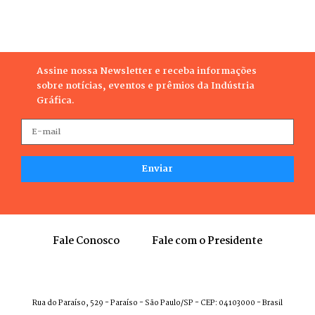
cada qual em seu ramo de atividade, para o
desenvolvimento da indústria gráfica do estado.
Assine nossa Newsletter e receba informações
sobre notícias, eventos e prêmios da Indústria
Gráfica.
Fale Conosco
Fale com o Presidente
Rua do Paraíso, 529 - Paraíso - São Paulo/SP - CEP: 04103000 - Brasil