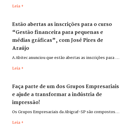
Impressas, gravados durante a Flexo & Labels + Flexo &
Leia +
Pack 2026, que aconteceu entre os dias 26 e 29 de maio,
no Distrito Anhembi, em São Paulo.
Estão abertas as inscrições para o curso
“Gestão financeira para pequenas e
médias gráficas”, com José Pires de
Araújo
A Abitec anunciou que estão abertas as inscrições para o
curso “Gestão financeira para pequenas e médias
Leia +
gráficas”, com o consultor José Pires de Araújo.
Faça parte de um dos Grupos Empresariais
e ajude a transformar a indústria de
impressão!
Os Grupos Empresariais da Abigraf-SP são compostos
por lideranças do setor para discutir desafios,
Leia +
apresentar soluções, trocar experiências e contribuir,
cada qual em seu ramo de atividade, para o