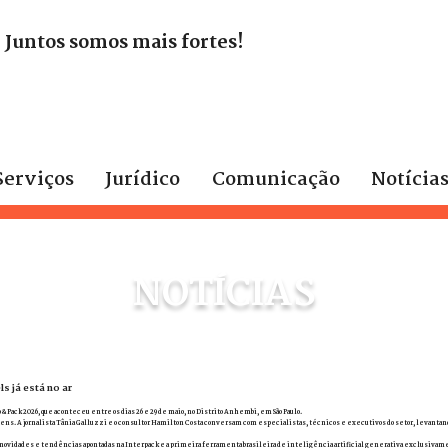
. Juntos somos mais fortes!
Serviços
Jurídico
Comunicação
Notícia
NOTÍCIAS
s já está no ar
 & Pack 2026, que aconteceu entre os dias 26 e 29 de maio, no Distrito Anhembi, em São Paulo.
agens. A jornalista Tânia Galluzzi e o consultor Hamilton Costa conversam com especialistas, técnicos e executivos do setor, levantan
s, as novidades e tendências apontadas na Interpack e a primeira ferramenta brasileira de inteligência artificial generativa exclusiva