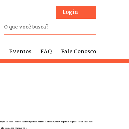
Login
s
Eventos
FAQ
Fale Conosco
do questões relevantes com o objetivo de trazer informações que ajudem os profissionais do setor
mente focada nas embalagens.