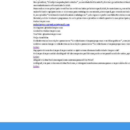
No episódio 9, “O inkjet na produção de rótulos”, o convidado foi Ricardo Pi, diretor-geral da Durst B
mostrada durante a Flexo & Labels 2026.
Para conhecer as principais tendências evidenciadas pela Interpack 2026, Renato Larocca, consult
maior feira de equipamentos e sistemas para embalagens no mundo, a Interpack, que reuniu no iníc
E, no episódio “A IA brasileira dedicada às embalagens”, o designer e professor Fabio Mestriner co
No total, a série terá nove programas. Os seis primeiros episódios estão disponíveis nas principais
Ondas Impressas
ondasimpressaspodcast@gmail.com
Instagram
: @ondasimpressas
LinkedIn
: Ondas Impressas
YouTube
: @ondasimpressas
Veja também
Estão abertas as inscrições para o curso “Gestão financeira para pequenas e médias gráficas”, com Jo
A Abitec anunciou que estão abertas as inscrições para o curso “Gestão financeira para pequenas e méd
Leia +
Faça parte de um dos Grupos Empresariais e ajude a transformar a indústria de impressão!
Os Grupos Empresariais da Abigraf-SP são compostos por lideranças do setor para discutir desafios, ap
Leia +
Abigraf e Lisboa Turismo organizam caravana para a All in Print!
A Abigraf, em parceria com a Lisboa Turismo, está organizando uma caravana para os empresários do seto
Leia +