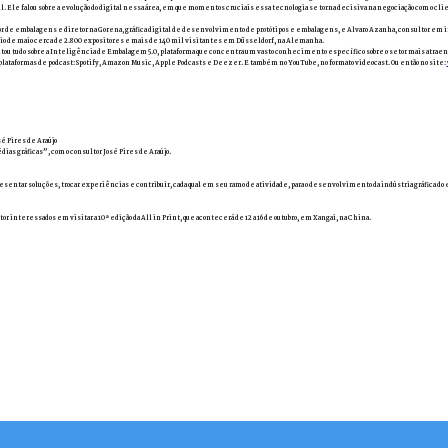
rasil. Ele falou sobre a evolução do digital nessa área, em que momentos cruciais essa tecnologia se torna decisiva na negociação com o c
or de embalagens e diretor na Gorena, gráfica digital de desenvolvimento de protótipos e embalagens, e Alvaro Azanha, consultor e
io de maio cerca de 2.800 expositores e mais de 140 mil visitantes em Düsseldorf, na Alemanha.
ntou tudo sobre a Inteligência de Embalagem 5.0, plataforma que concentra um vasto conhecimento específico sobre o setor mais atraen
 plataformas de podcast: Spotify, Amazon Music, Apple Podcasts e Deezer. E também no YouTube, no formato videocast. Ou então no site:
sé Pires de Araújo
ias gráficas”, com o consultor José Pires de Araújo.
resentar soluções, trocar experiências e contribuir, cada qual em seu ramo de atividade, para o desenvolvimento da indústria gráfica do 
r interessados em visitar a 10ª edição da All in Print, que acontecerá de 12 a 16 de outubro, em Xangai, na China.