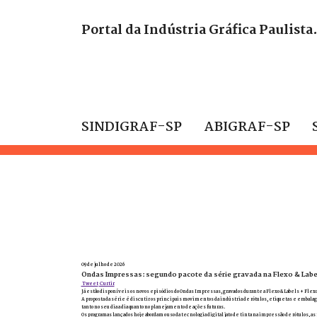
Portal da Indústria Gráfica Paulista
SINDIGRAF-SP
ABIGRAF-SP
09 de julho de 2026
Ondas Impressas: segundo pacote da série gravada na Flexo & Label
Tweet
Curtir
Já estão disponíveis os novos episódios do Ondas Impressas, gravados durante a Flexo & Labels + Flexo
A proposta da série é discutir os principais movimentos da indústria de rótulos, etiquetas e embal
tanto no seu dia a dia quanto no planejamento de ações futuras.
Os programas lançados hoje abordam o uso da tecnologia digital jato de tinta na impressão de rótulo