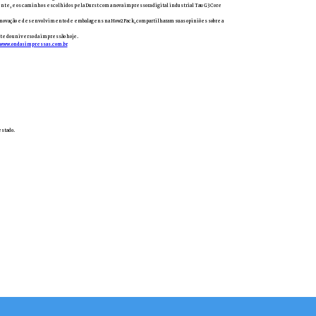
liente, e os caminhos escolhidos pela Durst com a nova impressora digital industrial Tau G3 Core
m inovação e desenvolvimento de embalagens na How2Pack, compartilharam suas opiniões sobre a
te do universo da impressão hoje.
www.ondasimpressas.com.br
estado.