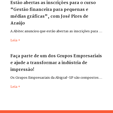
Estão abertas as inscrições para o curso
“Gestão financeira para pequenas e
médias gráficas”, com José Pires de
Araújo
A Abitec anunciou que estão abertas as inscrições para o
curso “Gestão financeira para pequenas e médias
Leia +
gráficas”, com o consultor José Pires de Araújo.
Faça parte de um dos Grupos Empresariais
e ajude a transformar a indústria de
impressão!
Os Grupos Empresariais da Abigraf-SP são compostos
por lideranças do setor para discutir desafios,
Leia +
apresentar soluções, trocar experiências e contribuir,
cada qual em seu ramo de atividade, para o
desenvolvimento da indústria gráfica do estado.