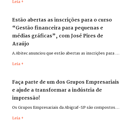
Leia +
Pack 2026, que aconteceu entre os dias 26 e 29 de maio,
no Distrito Anhembi, em São Paulo.
Estão abertas as inscrições para o curso
“Gestão financeira para pequenas e
médias gráficas”, com José Pires de
Araújo
A Abitec anunciou que estão abertas as inscrições para o
curso “Gestão financeira para pequenas e médias
Leia +
gráficas”, com o consultor José Pires de Araújo.
Faça parte de um dos Grupos Empresariais
e ajude a transformar a indústria de
impressão!
Os Grupos Empresariais da Abigraf-SP são compostos
por lideranças do setor para discutir desafios,
Leia +
apresentar soluções, trocar experiências e contribuir,
cada qual em seu ramo de atividade, para o