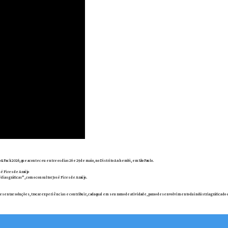
 & Pack 2026, que aconteceu entre os dias 26 e 29 de maio, no Distrito Anhembi, em São Paulo.
sé Pires de Araújo
ias gráficas”, com o consultor José Pires de Araújo.
resentar soluções, trocar experiências e contribuir, cada qual em seu ramo de atividade, para o desenvolvimento da indústria gráfica do 