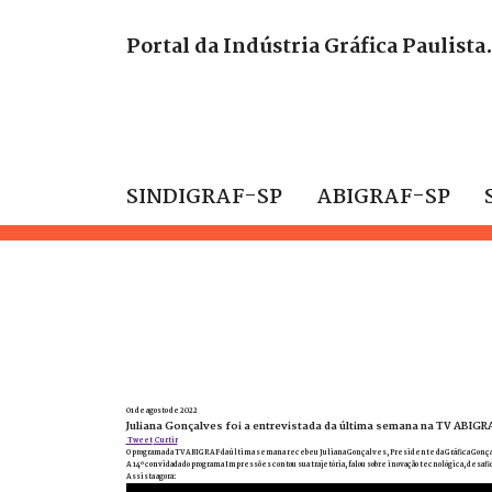
Portal da Indústria Gráfica Paulista
SINDIGRAF-SP
ABIGRAF-SP
01 de agosto de 2022
Juliana Gonçalves foi a entrevistada da última semana na TV ABIGR
Tweet
Curtir
O programa da TV ABIGRAF da última semana recebeu Juliana Gonçalves, Presidente da Gráfica Gonç
A 14º convidada do programa Impressões contou sua trajetória, falou sobre inovação tecnológica, desafi
Assista agora: