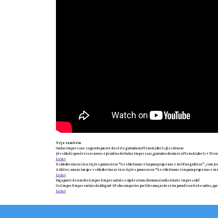
Veja também
Ondas Impressas: segundo pacote da série gravada na Flexo & Labels já está no ar
Já estão disponíveis os novos episódios do Ondas Impressas, gravados durante a Flexo & Labels + Flexo
Leia +
Estão abertas as inscrições para o curso “Gestão financeira para pequenas e médias gráficas”, com Jo
A Abitec anunciou que estão abertas as inscrições para o curso “Gestão financeira para pequenas e méd
Leia +
Faça parte de um dos Grupos Empresariais e ajude a transformar a indústria de impressão!
Os Grupos Empresariais da Abigraf-SP são compostos por lideranças do setor para discutir desafios, ap
Leia +