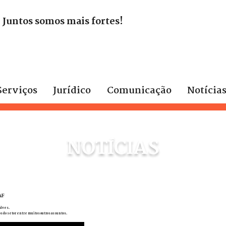
. Juntos somos mais fortes!
Serviços
Jurídico
Comunicação
Notícia
NOTÍCIAS
AF
alves.
os do setor entre muitos outros assuntos.