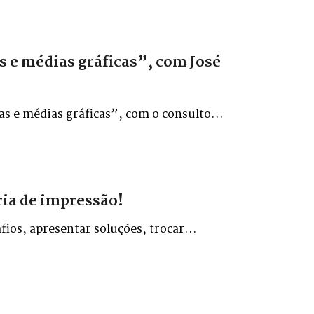
s e médias gráficas”, com José
as e médias gráficas”, com o consultor
ria de impressão!
fios, apresentar soluções, trocar
tria gráfica do estado.