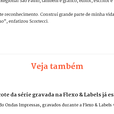
Regional São Paulo, também é gráfico, editor, escritor e 
te reconhecimento. Construí grande parte de minha vida 
o”, enfatizou Scortecci.
Veja também
e da série gravada na Flexo & Labels já es
 do Ondas Impressas, gravados durante a Flexo & Labels 
ito Anhembi, em São Paulo.