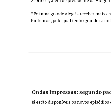
Scortecci, além de presidente da Abigraf 
“Foi uma grande alegria receber mais es
Pinheiros, pelo qual tenho grande carinh
Ondas Impressas: segundo pacot
Já estão disponíveis os novos episódios
entre os dias 26 e 29 de maio, no Distr