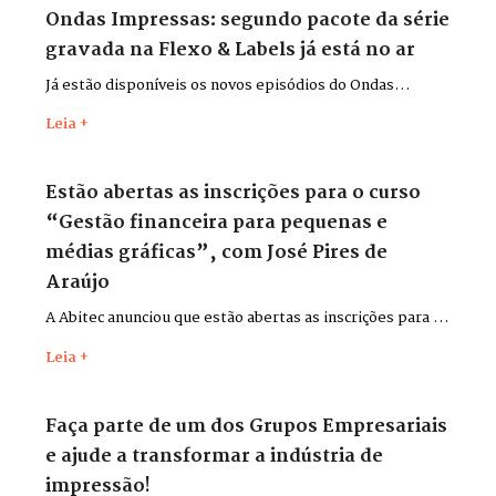
Ondas Impressas: segundo pacote da série
gravada na Flexo & Labels já está no ar
Já estão disponíveis os novos episódios do Ondas
Impressas, gravados durante a Flexo & Labels + Flexo &
Leia +
Pack 2026, que aconteceu entre os dias 26 e 29 de maio,
no Distrito Anhembi, em São Paulo.
Estão abertas as inscrições para o curso
“Gestão financeira para pequenas e
médias gráficas”, com José Pires de
Araújo
A Abitec anunciou que estão abertas as inscrições para o
curso “Gestão financeira para pequenas e médias
Leia +
gráficas”, com o consultor José Pires de Araújo.
Faça parte de um dos Grupos Empresariais
e ajude a transformar a indústria de
impressão!