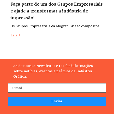
Faça parte de um dos Grupos Empresariais
e ajude a transformar a indústria de
impressão!
Os Grupos Empresariais da Abigraf-SP são compostos
por lideranças do setor para discutir desafios,
Leia +
apresentar soluções, trocar experiências e contribuir,
cada qual em seu ramo de atividade, para o
desenvolvimento da indústria gráfica do estado.
Assine nossa Newsletter e receba informações
sobre notícias, eventos e prêmios da Indústria
Gráfica.