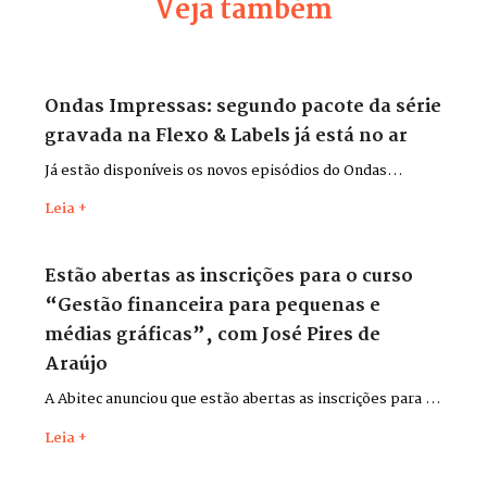
Veja também
Ondas Impressas: segundo pacote da série
gravada na Flexo & Labels já está no ar
Já estão disponíveis os novos episódios do Ondas
Impressas, gravados durante a Flexo & Labels + Flexo &
Leia +
Pack 2026, que aconteceu entre os dias 26 e 29 de maio,
no Distrito Anhembi, em São Paulo.
Estão abertas as inscrições para o curso
“Gestão financeira para pequenas e
médias gráficas”, com José Pires de
Araújo
A Abitec anunciou que estão abertas as inscrições para o
curso “Gestão financeira para pequenas e médias
Leia +
gráficas”, com o consultor José Pires de Araújo.