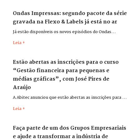
Ondas Impressas: segundo pacote da série
gravada na Flexo & Labels já está no ar
Já estão disponíveis os novos episódios do Ondas
Impressas, gravados durante a Flexo & Labels + Flexo &
Leia +
Pack 2026, que aconteceu entre os dias 26 e 29 de maio,
no Distrito Anhembi, em São Paulo.
Estão abertas as inscrições para o curso
“Gestão financeira para pequenas e
médias gráficas”, com José Pires de
Araújo
A Abitec anunciou que estão abertas as inscrições para o
curso “Gestão financeira para pequenas e médias
Leia +
gráficas”, com o consultor José Pires de Araújo.
Faça parte de um dos Grupos Empresariais
e ajude a transformar a indústria de