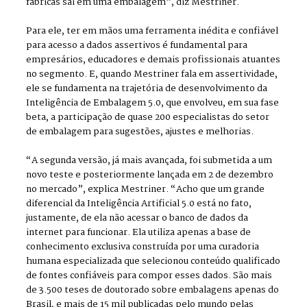
fábricas sai em uma embalagem”, diz Mestriner.
Para ele, ter em mãos uma ferramenta inédita e confiável
para acesso a dados assertivos é fundamental para
empresários, educadores e demais profissionais atuantes
no segmento. E, quando Mestriner fala em assertividade,
ele se fundamenta na trajetória de desenvolvimento da
Inteligência de Embalagem 5.0, que envolveu, em sua fase
beta, a participação de quase 200 especialistas do setor
de embalagem para sugestões, ajustes e melhorias.
“A segunda versão, já mais avançada, foi submetida a um
novo teste e posteriormente lançada em 2 de dezembro
no mercado”, explica Mestriner. “Acho que um grande
diferencial da Inteligência Artificial 5.0 está no fato,
justamente, de ela não acessar o banco de dados da
internet para funcionar. Ela utiliza apenas a base de
conhecimento exclusiva construída por uma curadoria
humana especializada que selecionou conteúdo qualificado
de fontes confiáveis para compor esses dados. São mais
de 3.500 teses de doutorado sobre embalagens apenas do
Brasil, e mais de 15 mil publicadas pelo mundo pelas