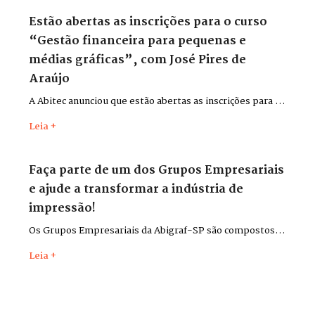
Estão abertas as inscrições para o curso
“Gestão financeira para pequenas e
médias gráficas”, com José Pires de
Araújo
A Abitec anunciou que estão abertas as inscrições para o
curso “Gestão financeira para pequenas e médias
Leia +
gráficas”, com o consultor José Pires de Araújo.
Faça parte de um dos Grupos Empresariais
e ajude a transformar a indústria de
impressão!
Os Grupos Empresariais da Abigraf-SP são compostos
por lideranças do setor para discutir desafios,
Leia +
apresentar soluções, trocar experiências e contribuir,
cada qual em seu ramo de atividade, para o
desenvolvimento da indústria gráfica do estado.