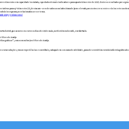
os investimentos em capacidade instalada, e queda dos demais indicadores para o quarto trimestre de 2025. Entre os resultados por 
xpectativas para o 4º trimestre/25, destacam-se os desafios associados à taxa de juros elevada, aos custos crescentes e às incerteza
indo às inseguranças relacionadas a esse tema.
book-2025-3-trimestre/
 & Pack 2026, que aconteceu entre os dias 26 e 29 de maio, no Distrito Anhembi, em São Paulo.
sé Pires de Araújo
ias gráficas”, com o consultor José Pires de Araújo.
resentar soluções, trocar experiências e contribuir, cada qual em seu ramo de atividade, para o desenvolvimento da indústria gráfica do 