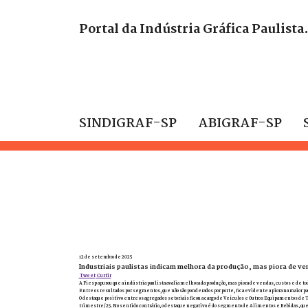
Portal da Indústria Gráfica Paulista
SINDIGRAF-SP
ABIGRAF-SP
12 de setembro de 2025
Industriais paulistas indicam melhora da produção, mas piora de ve
Tweet
Curtir
A Fiesp apurou que a indústria paulista avalia melhora da produção, mas piora de vendas, custos e de 
Entre os resultados por segmentos, que não são ponderados por porte, fica evidente a piora na maior p
O destaque positivo entre os agregados setoriais ficou a cargo de Veículos e Outros Equipamentos d
trimestre/25. No sentido contrário, o destaque negativo é do segmento de Alimentos e Bebidas, que 