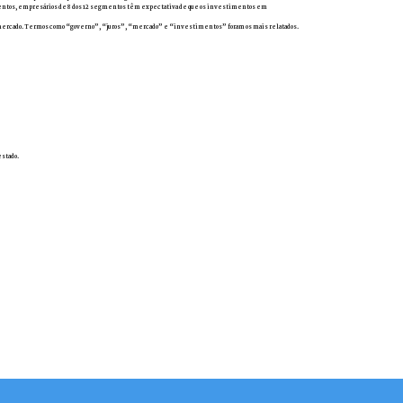
segmentos, empresários de 8 dos 12 segmentos têm expectativa de que os investimentos em
s do mercado. Termos como “governo”, “juros”, “mercado” e “investimentos” foram os mais relatados.
estado.