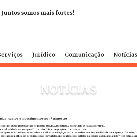
. Juntos somos mais fortes!
Serviços
Jurídico
Comunicação
Notícia
NOTÍCIAS
ndas, custos e investimentos no 3º trimestre
todos os investimentos (máquinas e equipamentos, P&D, Indústria 4.0 e capacidade instalada) no 3º tri/25.
arcela dos dados levantados para o 3º trimestre/25 em comparação ao trimestre anterior.
e Transporte, que sinalizam expectativa de melhora na produção, vendas e investimentos em capacidade instalada para o 3º trimestre/2
não sinaliza melhora em nenhum dos dados levantados, apresentando os resultados mais baixos tanto na avaliação do 3º trimestre/25 q