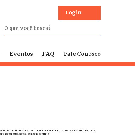
Login
s
Eventos
FAQ
Fale Conosco
5 e de melhora adicional nos investimentos em P&D, Indústria 4.0 e capacidade instalada no 4º
uanto nas expectativas para o trimestre seguinte.