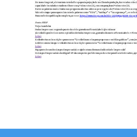
De maneira geral, o levantamento da Fiesp aponta projeção de melhora da produção, das vendas e d
capacidade instalada estarão melhores no 4º trimestre/25, em comparação ao 3º trimestre/25.
Entre as palavras mais citadas nas perguntas abertas sobre as percepções do 3º trimestre/25 e as e
Vale o destaque para o aparecimento de palavras como “EUA”, “tarifaço” e “insegurança”, se refer
Para conferir a publicação completa, acesse:
https://www.fiesp.com.br/file-20250904130208-fiesp-
Fonte: FIESP
Veja também
Ondas Impressas: segundo pacote da série gravada na Flexo & Labels já está no ar
Já estão disponíveis os novos episódios do Ondas Impressas, gravados durante a Flexo & Labels + Flexo
Leia +
Estão abertas as inscrições para o curso “Gestão financeira para pequenas e médias gráficas”, com Jo
A Abitec anunciou que estão abertas as inscrições para o curso “Gestão financeira para pequenas e méd
Leia +
Faça parte de um dos Grupos Empresariais e ajude a transformar a indústria de impressão!
Os Grupos Empresariais da Abigraf-SP são compostos por lideranças do setor para discutir desafios, ap
Leia +