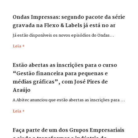
Ondas Impressas: segundo pacote da série
gravada na Flexo & Labels já está no ar
Já estão disponíveis os novos episódios do Ondas
Impressas, gravados durante a Flexo & Labels + Flexo &
Leia +
Pack 2026, que aconteceu entre os dias 26 e 29 de maio,
no Distrito Anhembi, em São Paulo.
Estão abertas as inscrições para o curso
“Gestão financeira para pequenas e
médias gráficas”, com José Pires de
Araújo
A Abitec anunciou que estão abertas as inscrições para o
curso “Gestão financeira para pequenas e médias
Leia +
gráficas”, com o consultor José Pires de Araújo.
Faça parte de um dos Grupos Empresariais