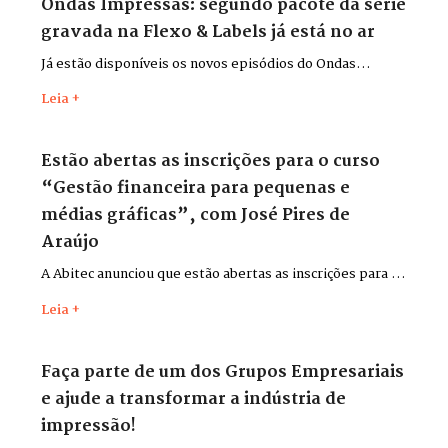
Ondas Impressas: segundo pacote da série
gravada na Flexo & Labels já está no ar
Já estão disponíveis os novos episódios do Ondas
Impressas, gravados durante a Flexo & Labels + Flexo &
Leia +
Pack 2026, que aconteceu entre os dias 26 e 29 de maio,
no Distrito Anhembi, em São Paulo.
Estão abertas as inscrições para o curso
“Gestão financeira para pequenas e
médias gráficas”, com José Pires de
Araújo
A Abitec anunciou que estão abertas as inscrições para o
curso “Gestão financeira para pequenas e médias
Leia +
gráficas”, com o consultor José Pires de Araújo.
Faça parte de um dos Grupos Empresariais
e ajude a transformar a indústria de
impressão!