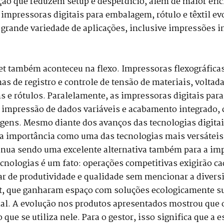
o que reduzem setup e desperdício, além de maior eficiê
as impressoras digitais para embalagem, rótulo e têxtil 
rande variedade de aplicações, inclusive impressões in
 também aconteceu na flexo. Impressoras flexográfica
mas de registro e controle de tensão de materiais, volta
 e rótulos. Paralelamente, as impressoras digitais par
, impressão de dados variáveis e acabamento integrado,
gens. Mesmo diante dos avanços das tecnologias digitais
ua importância como uma das tecnologias mais versáteis d
inua sendo uma excelente alternativa também para a im
nologias é um fato: operações competitivas exigirão ca
falar de produtividade e qualidade sem mencionar a diver
t, que ganharam espaço com soluções ecologicamente s
ional. A evolução nos produtos apresentados mostrou que
e se utiliza nele. Para o gestor, isso significa que a 