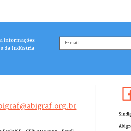
ba informações
s da Indústria
bigraf@abigraf.org.br
Sindi
Abigr