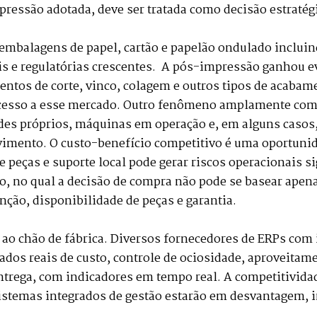
ressão adotada, deve ser tratada como decisão estraté
mbalagens de papel, cartão e papelão ondulado incluind
 e regulatórias crescentes. A pós-impressão ganhou e
ntos de corte, vinco, colagem e outros tipos de acabam
acesso a esse mercado. Outro fenômeno amplamente come
es próprios, máquinas em operação e, em alguns casos, 
imento. O custo-benefício competitivo é uma oportunida
e peças e suporte local pode gerar riscos operacionais si
io, no qual a decisão de compra não pode se basear apen
nção, disponibilidade de peças e garantia.
 ao chão de fábrica. Diversos fornecedores de ERPs com 
ados reais de custo, controle de ociosidade, aproveitam
trega, com indicadores em tempo real. A competitividad
 sistemas integrados de gestão estarão em desvantagem,