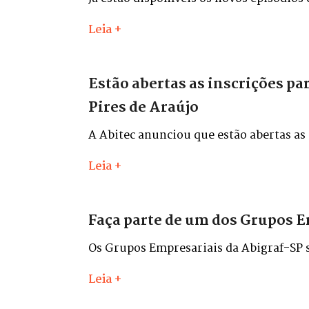
entre os dias 26 e 29 de maio, no Distr
Leia +
Estão abertas as inscrições pa
Pires de Araújo
A Abitec anunciou que estão abertas as
José Pires de Araújo.
Leia +
Faça parte de um dos Grupos E
Os Grupos Empresariais da Abigraf-SP sã
experiências e contribuir, cada qual em
Leia +