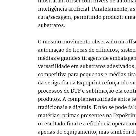
mostraram offset com níveis de automaçã
inteligência artificial. Paralelamente, 
cura/secagem, permitindo produzir uma g
substratos.
O mesmo movimento observado na offset
automação de trocas de cilindros, siste
médias e grandes tiragens de embalagens
versatilidade em substratos adesivados
competitiva para pequenas e médias tira
da serigrafia na Expoprint reforçando s
processos de DTF e sublimação ela cont
produtos. A complementaridade entre tec
tradicionais e digitais. E não se pode 
matérias-primas presentes na ExpoPrin
o resultado final e a eficiência operac
apenas do equipamento, mas também do qu