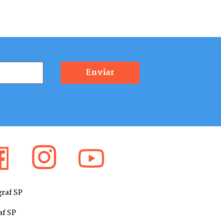
graf SP
af SP