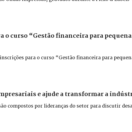
ito Anhembi, em São Paulo.
ra o curso “Gestão financeira para pequena
 inscrições para o curso “Gestão financeira para pequen
mpresariais e ajude a transformar a indúst
o compostos por lideranças do setor para discutir desa
 seu ramo de atividade, para o desenvolvimento da indús