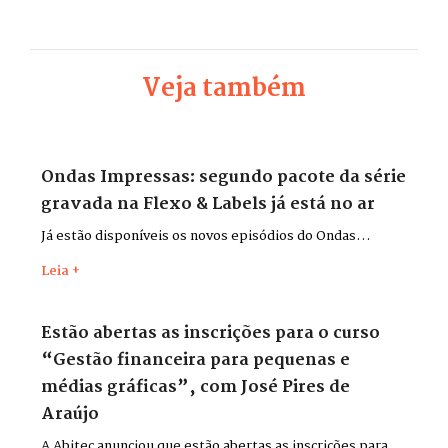
Veja também
Ondas Impressas: segundo pacote da série
gravada na Flexo & Labels já está no ar
Já estão disponíveis os novos episódios do Ondas
Impressas, gravados durante a Flexo & Labels + Flexo &
Leia +
Pack 2026, que aconteceu entre os dias 26 e 29 de maio,
no Distrito Anhembi, em São Paulo.
Estão abertas as inscrições para o curso
“Gestão financeira para pequenas e
médias gráficas”, com José Pires de
Araújo
A Abitec anunciou que estão abertas as inscrições para o