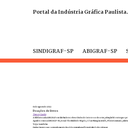
Portal da Indústria Gráfica Paulista
SINDIGRAF-SP
ABIGRAF-SP
01 de agosto de 2022
Doações de livros
Tweet
Curtir
A Biblioteca da ABIGRAF em São Paulo recebeu títulos de interesse do setor, a doação foi entregue pelo
Agradecemos a ABIGRAF-RS, Senai Theobaldo de Nigris, César Mangiacavalli, Plínio Gramani, João Sc
Veja também
Ondas Impressas: segundo pacote da série gravada na Flexo & Labels já está no ar