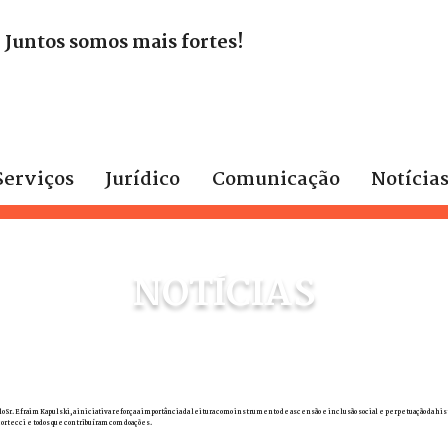
. Juntos somos mais fortes!
Serviços
Jurídico
Comunicação
Notícia
NOTÍCIAS
 Sr. Efraim Kapulski, a iniciativa reforça a importância da leitura como instrumento de ascensão e inclusão social e perpetuação da histó
ortecci e todos que contribuíram com doações.