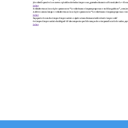
Já estão disponíveis os novos episódios do Ondas Impressas, gravados durante a Flexo & Labels + Flexo
Leia +
Estão abertas as inscrições para o curso “Gestão financeira para pequenas e médias gráficas”, com Jo
A Abitec anunciou que estão abertas as inscrições para o curso “Gestão financeira para pequenas e méd
Leia +
Faça parte de um dos Grupos Empresariais e ajude a transformar a indústria de impressão!
Os Grupos Empresariais da Abigraf-SP são compostos por lideranças do setor para discutir desafios, ap
Leia +