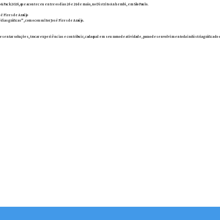
 & Pack 2026, que aconteceu entre os dias 26 e 29 de maio, no Distrito Anhembi, em São Paulo.
sé Pires de Araújo
ias gráficas”, com o consultor José Pires de Araújo.
resentar soluções, trocar experiências e contribuir, cada qual em seu ramo de atividade, para o desenvolvimento da indústria gráfica do 