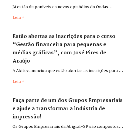
Já estão disponíveis os novos episódios do Ondas
Impressas, gravados durante a Flexo & Labels + Flexo &
Leia +
Pack 2026, que aconteceu entre os dias 26 e 29 de maio,
no Distrito Anhembi, em São Paulo.
Estão abertas as inscrições para o curso
“Gestão financeira para pequenas e
médias gráficas”, com José Pires de
Araújo
A Abitec anunciou que estão abertas as inscrições para o
curso “Gestão financeira para pequenas e médias
Leia +
gráficas”, com o consultor José Pires de Araújo.
Faça parte de um dos Grupos Empresariais
e ajude a transformar a indústria de
impressão!
Os Grupos Empresariais da Abigraf-SP são compostos
por lideranças do setor para discutir desafios,