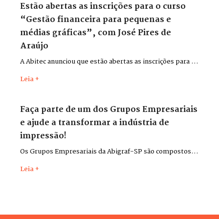
Estão abertas as inscrições para o curso
“Gestão financeira para pequenas e
médias gráficas”, com José Pires de
Araújo
A Abitec anunciou que estão abertas as inscrições para o
curso “Gestão financeira para pequenas e médias
Leia +
gráficas”, com o consultor José Pires de Araújo.
Faça parte de um dos Grupos Empresariais
e ajude a transformar a indústria de
impressão!
Os Grupos Empresariais da Abigraf-SP são compostos
por lideranças do setor para discutir desafios,
Leia +
apresentar soluções, trocar experiências e contribuir,
cada qual em seu ramo de atividade, para o
desenvolvimento da indústria gráfica do estado.