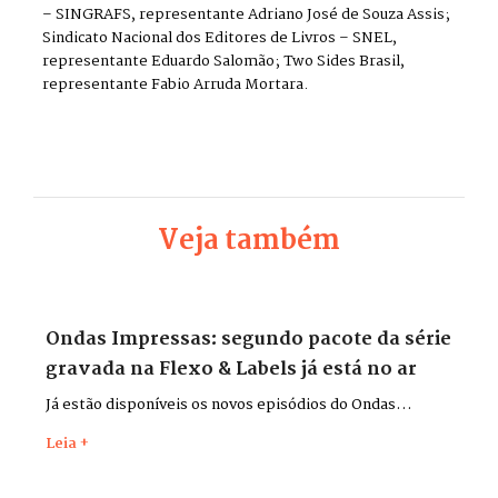
– SINGRAFS, representante Adriano José de Souza Assis;
Sindicato Nacional dos Editores de Livros – SNEL,
representante Eduardo Salomão; Two Sides Brasil,
representante Fabio Arruda Mortara.
Veja também
Ondas Impressas: segundo pacote da série
gravada na Flexo & Labels já está no ar
Já estão disponíveis os novos episódios do Ondas
Impressas, gravados durante a Flexo & Labels + Flexo &
Leia +
Pack 2026, que aconteceu entre os dias 26 e 29 de maio,
no Distrito Anhembi, em São Paulo.