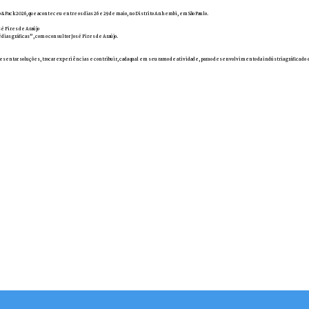
 & Pack 2026, que aconteceu entre os dias 26 e 29 de maio, no Distrito Anhembi, em São Paulo.
sé Pires de Araújo
ias gráficas”, com o consultor José Pires de Araújo.
resentar soluções, trocar experiências e contribuir, cada qual em seu ramo de atividade, para o desenvolvimento da indústria gráfica do 