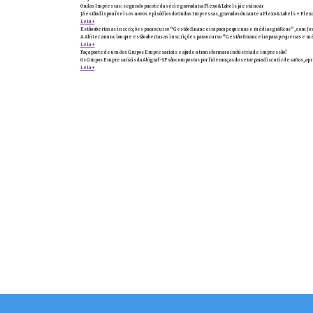
Ondas Impressas: segundo pacote da série gravada na Flexo & Labels já está no ar
Já estão disponíveis os novos episódios do Ondas Impressas, gravados durante a Flexo & Labels + Flexo
Leia +
Estão abertas as inscrições para o curso “Gestão financeira para pequenas e médias gráficas”, com Jo
A Abitec anunciou que estão abertas as inscrições para o curso “Gestão financeira para pequenas e méd
Leia +
Faça parte de um dos Grupos Empresariais e ajude a transformar a indústria de impressão!
Os Grupos Empresariais da Abigraf-SP são compostos por lideranças do setor para discutir desafios, ap
Leia +