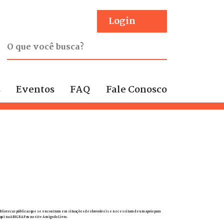
Login
s
Eventos
FAQ
Fale Conosco
as bibliotecas públicas que se encontram em situações desfavoráveis e necessitam de um apoio para
aqui na ABIGRAF ou no site Amigo do Livro.