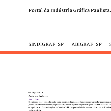
Portal da Indústria Gráfica Paulista
SINDIGRAF-SP
ABIGRAF-SP
01 de agosto de 2022
Amigos do Livro
Tweet
Curtir
Cientes de sua responsabilidade social e da importância da leitura como oportunidade transformadora, 
Já são 15 bibliotecas atendidas, a ação contempla a doação para mais 5 instituições estimulando o ac
cumprirem melhor sua função e estimular o hábito e o prazer da leitura através do acesso facilitado ao
Veja também