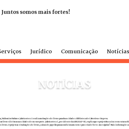
. Juntos somos mais fortes!
Serviços
Jurídico
Comunicação
Notícia
NOTÍCIAS
Valdomiro Paffaro e João Scortecci realizam doações de livros para duas cidades: Biblioteca de Cabreúva e Itupeva.
esso ao livro e à leitura nas cidades de menor porte. João Scortecci, presidente da ABIGRAF-SP, explica que o projeto busca incrementar 
s livros. O projeto aceita doações de livros, caixas de papelão para acondicionamento e parceria de frete. Quer ajudar? Mais informações 