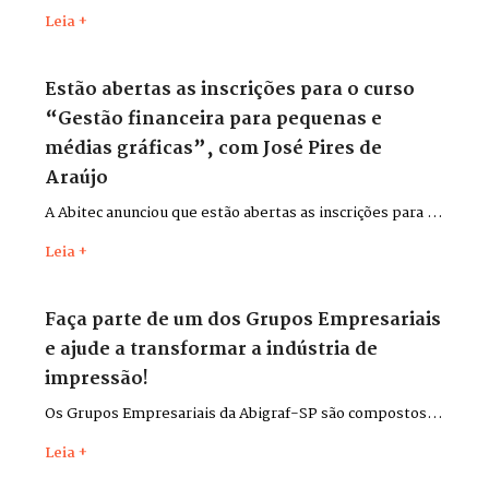
Impressas, gravados durante a Flexo & Labels + Flexo &
Leia +
Pack 2026, que aconteceu entre os dias 26 e 29 de maio,
no Distrito Anhembi, em São Paulo.
Estão abertas as inscrições para o curso
“Gestão financeira para pequenas e
médias gráficas”, com José Pires de
Araújo
A Abitec anunciou que estão abertas as inscrições para o
curso “Gestão financeira para pequenas e médias
Leia +
gráficas”, com o consultor José Pires de Araújo.
Faça parte de um dos Grupos Empresariais
e ajude a transformar a indústria de
impressão!
Os Grupos Empresariais da Abigraf-SP são compostos
por lideranças do setor para discutir desafios,
Leia +
apresentar soluções, trocar experiências e contribuir,
cada qual em seu ramo de atividade, para o