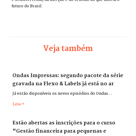
futuro do Brasil.
Veja também
Ondas Impressas: segundo pacote da série
gravada na Flexo & Labels já está no ar
Já estão disponíveis os novos episódios do Ondas
Impressas, gravados durante a Flexo & Labels + Flexo &
Leia +
Pack 2026, que aconteceu entre os dias 26 e 29 de maio,
no Distrito Anhembi, em São Paulo.
Estão abertas as inscrições para o curso
“Gestão financeira para pequenas e