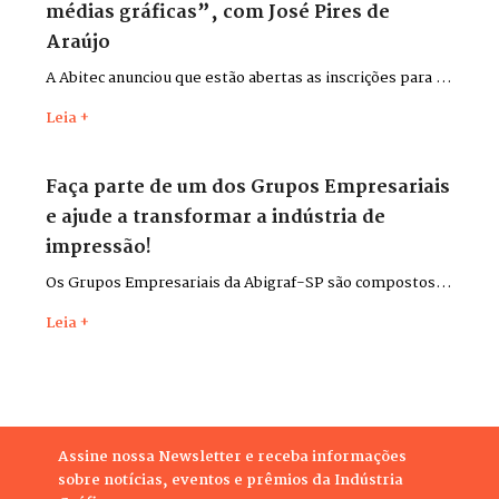
médias gráficas”, com José Pires de
Araújo
A Abitec anunciou que estão abertas as inscrições para o
curso “Gestão financeira para pequenas e médias
Leia +
gráficas”, com o consultor José Pires de Araújo.
Faça parte de um dos Grupos Empresariais
e ajude a transformar a indústria de
impressão!
Os Grupos Empresariais da Abigraf-SP são compostos
por lideranças do setor para discutir desafios,
Leia +
apresentar soluções, trocar experiências e contribuir,
cada qual em seu ramo de atividade, para o
desenvolvimento da indústria gráfica do estado.
Assine nossa Newsletter e receba informações
sobre notícias, eventos e prêmios da Indústria