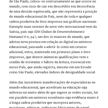
de São Paulo, coloca-se contrariamente ao que ocorre no
mundo, com risco de cair em descrédito em decorrência
de uma decisão equivocada, que não representa a posição
do mundo educacional do País, nem de toda e qualquer
cadeia produtiva do livro impresso nas gráficas nacionais.
Exemplo mais recente do novo viés internacional vem da
Suécia, país cujo IDH (Índice de Desenvolvimento
Humano) é 0, 947, um dos 10 maiores do mundo, que
adotou nova postura em relação ao digital no universo
educacional, passando a adotá-lo como um recurso
adicional, extra, mantendo em primeiro plano o livro
impresso, que dentre inúmeras qualificações tem o
condão de estimular o hábito da leitura, essencial em
nosso País, que ainda registra, mesmo em um Estado
como São Paulo, elevados índices de desigualdade social.
Além das incontáveis manifestações de especialistas no
mundo educacional, que acreditam na educação cuja
nobreza vai muito além do que sugere as redes sociais, há
em paralelo um universo econômico cuja evidência maior é
a longa cadeia produtiva que incorpora autores,
escritores, editoras, indústrias fabricantes de papel,