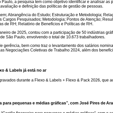
lo, a pesquisa tem como objetivo identificar e analisar as p
valiação e definição das políticas de gestão de pessoas.
agem; Abrangência do Estudo; Estruturação e Metodologia; Rela
s Cargos Pesquisados; Metodologia; Pontos de Atenção; Resulta
as de RH; Relatório de Benefícios e Políticas de RH.
aneiro de 2025, contou com a participação de 50 indústrias grá
de São Paulo, envolvendo o total de 10.673 trabalhadores.
 de gerência, bem como traz o levantamento dos salários nomina
das Negociações Coletivas de Trabalho 2024, além dos benefíci
o & Labels já está no ar
ravados durante a Flexo & Labels + Flexo & Pack 2026, que aco
ra para pequenas e médias gráficas”, com José Pires de Ar