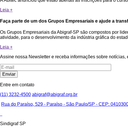
A Abitec anunciou que estão abertas as inscrições para o curso
Leia +
Faça parte de um dos Grupos Empresariais e ajude a transf
Os Grupos Empresariais da Abigraf-SP são compostos por lideran
atividade, para o desenvolvimento da indústria gráfica do estad
Leia +
Assine nossa Newsletter e receba informações sobre notícias, e
Entre em contato
(11) 3232-4500
abigraf@abigraf.org.br
Rua do Paraíso, 529 - Paraíso - São Paulo/SP - CEP: 04103000
Sindigraf SP