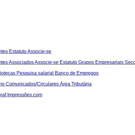
ntes
Estatuto
Associe-se
ntes
Associados
Associe-se
Estatuto
Grupos Empresariais
Secc
liotecas
Pesquisa salarial
Banco de Empregos
lho
Comunicados/Circulares
Área Tributária
graf
Impressões.com