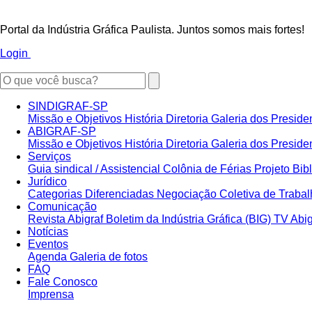
Portal da Indústria Gráfica Paulista. Juntos somos mais fortes!
Login
SINDIGRAF-SP
Missão e Objetivos
História
Diretoria
Galeria dos Preside
ABIGRAF-SP
Missão e Objetivos
História
Diretoria
Galeria dos Preside
Serviços
Guia sindical / Assistencial
Colônia de Férias
Projeto Bib
Jurídico
Categorias Diferenciadas
Negociação Coletiva de Traba
Comunicação
Revista Abigraf
Boletim da Indústria Gráfica (BIG)
TV Abi
Notícias
Eventos
Agenda
Galeria de fotos
FAQ
Fale Conosco
Imprensa